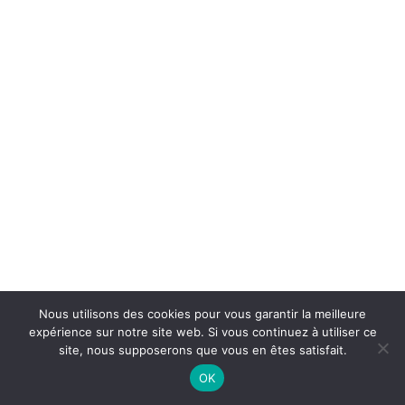
5. Les 9 fiches d’huiles
essentielles
6. Préparation et exercices
aromatiques
Nous utilisons des cookies pour vous garantir la meilleure
expérience sur notre site web. Si vous continuez à utiliser ce
site, nous supposerons que vous en êtes satisfait.
OK
Préc.
Suivant