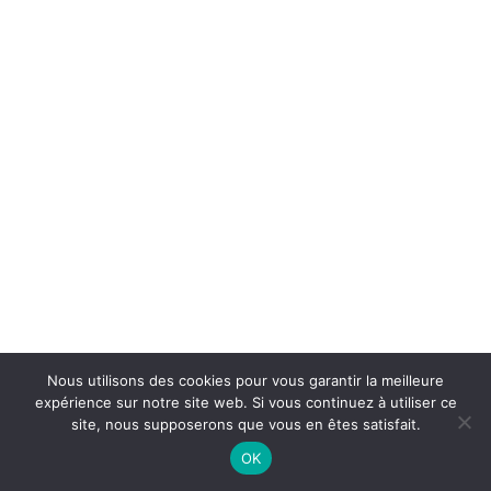
5. Les 9 fiches d’huiles
essentielles
6. Préparation et exercices
aromatiques
Nous utilisons des cookies pour vous garantir la meilleure
expérience sur notre site web. Si vous continuez à utiliser ce
site, nous supposerons que vous en êtes satisfait.
OK
Préc.
Suivant