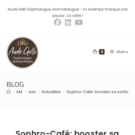
Aude Gelli Sophrologue, Aromatologue - Ici le temps marque une
pause… La votre !
Menu
0
BLOG
>
AM
>
Juin
>
Actualités
>
Sophro-Café: booster sa confianc
Sophro-Café: booster sa