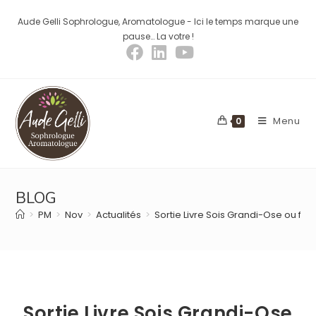
Aude Gelli Sophrologue, Aromatologue - Ici le temps marque une
pause… La votre !
Menu
0
BLOG
>
PM
>
Nov
>
Actualités
>
Sortie Livre Sois Grandi-Ose ou fer
Sortie Livre Sois Grandi-Ose