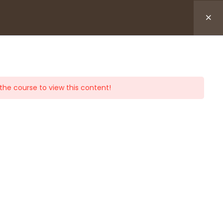
és
Livres
Accès cours
0
the course to view this content!
>
Cours
>
Douleurs et aromathérapie