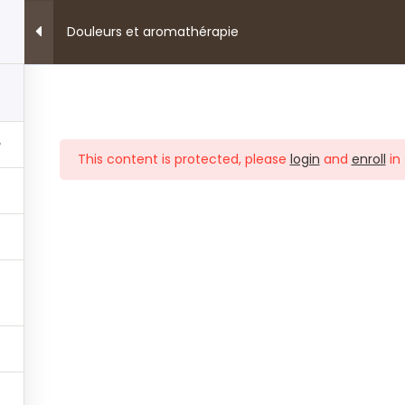
une pause… La votre !
Douleurs et aromathérapie
omathérapie
Formations
A propos
Actualit
2
This content is protected, please
login
and
enroll
in 
Mentions légales
|
CGV
|
CGU
|
Code de déontologie