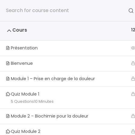
Aude Gelli Sophrologue, Aromatologue - Ici le temps marque 
Sophrologie
Ar
Cours
1
Présentation
DOULEURS ET AROMATHÉRAPIE
Bienvenue
Module 1 – Prise en charge de la douleur
Quiz Module 1
5 Questions
10 Minutes
Module 2 – Biochimie pour la douleur
Quiz Module 2